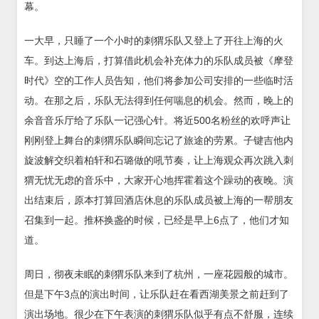
幕。
一大早，只睡了一个小时的刺猬乐队又登上了开往上海的火
车。到达上海后，打算借此机会补充体力的乐队成员被《摩登
时代》空的工作人员告知，他们将参加公司安排的一些临时活
动。在那之后，乐队无法得到任何喘息的机会。然而，晚上的
余音音乐厅给了乐队一记强心针。将近500名粉丝的欢呼声让
刚刚登上舞台的刺猬乐队瞬间忘记了旅途的劳累。子键吉他内
旋波解交织着柏轩和石璐做的吼节奏，让上海观众再次跳入刺
猬无忧无虑的音乐中，大家开心地挥霍着这个躁动的夜晚。演
出结束后，原本打算回酒店休息的乐队成员被上海的一帮朋友
召集到一起。推杯换盏的时候，已经是早上6点了，他们才知
道。
周日，彻夜未眠的刺猬乐队来到了杭州，一座花园般的城市。
但是下午3点的演出时间，让乐队赶在看西湖美景之前赶到了
演出场地。很少在下午表演的刺猬乐队似乎有点不舒服，连续