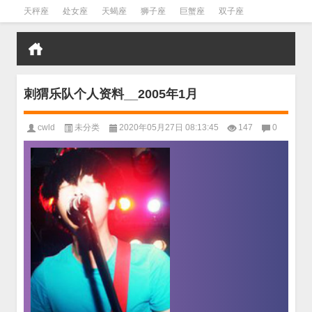
天秤座
处女座
天蝎座
狮子座
巨蟹座
双子座
金牛座
双鱼座
水瓶座
刺猬乐队个人资料__2005年1月
cwld
未分类
2020年05月27日 08:13:45
147
0