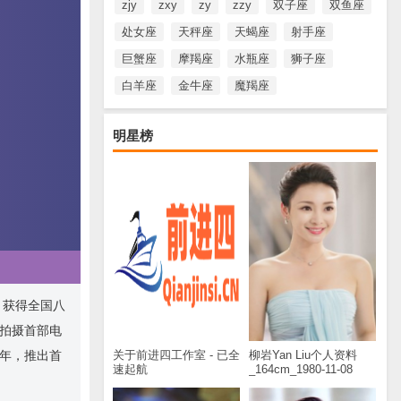
zjy
zxy
zy
zzy
双子座
双鱼座
处女座
天秤座
天蝎座
射手座
巨蟹座
摩羯座
水瓶座
狮子座
白羊座
金牛座
魔羯座
明星榜
，获得全国八
，拍摄首部电
关于前进四工作室 - 已全
柳岩Yan Liu个人资料
2年，推出首
速起航
_164cm_1980-11-08