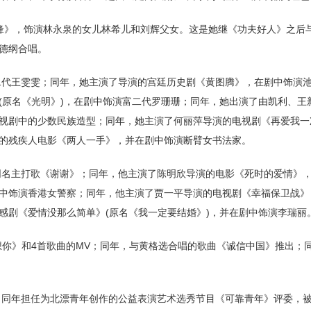
先锋》，饰演林永泉的女儿林希儿和刘辉父女。这是她继《功夫好人》之后
德纲合唱。
富二代王雯雯；同年，她主演了导演的宫廷历史剧《黄图腾》，在剧中饰演
(原名《光明》)，在剧中饰演富二代罗珊珊；同年，她出演了由凯利、王
视剧中的少数民族造型；同年，她主演了何丽萍导演的电视剧《再爱我一
的残疾人电影《两人一手》，并在剧中饰演断臂女书法家。
括同名主打歌《谢谢》；同年，他主演了陈明欣导演的电影《死时的爱情》
中饰演香港女警察；同年，他主演了贾一平导演的电视剧《幸福保卫战》
感剧《爱情没那么简单》(原名《我一定要结婚》)，并在剧中饰演李瑞丽
《想你》和4首歌曲的MV；同年，与黄格选合唱的歌曲《诚信中国》推出；
婧；同年担任为北漂青年创作的公益表演艺术选秀节目《可靠青年》评委，