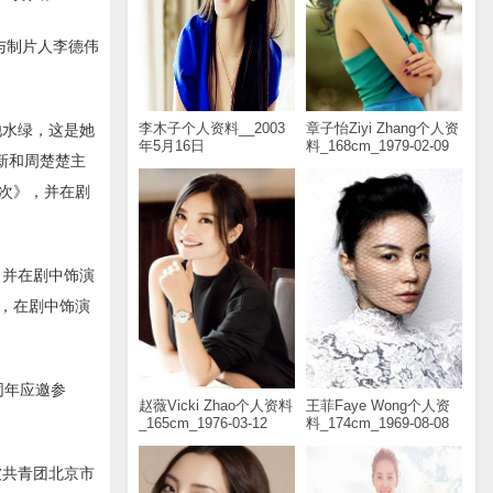
与制片人李德伟
李木子个人资料__2003
章子怡Ziyi Zhang个人资
池水绿，这是她
年5月16日
料_168cm_1979-02-09
新和周楚楚主
次》，并在剧
，并在剧中饰演
，在剧中饰演
。
同年应邀参
赵薇Vicki Zhao个人资料
王菲Faye Wong个人资
_165cm_1976-03-12
料_174cm_1969-08-08
被共青团北京市