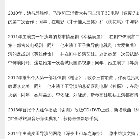
2010年，她与邱胜翊、马玲和三浦贵大共同主演了3D电影《速度
的第二次合作；同年，在电影《才子佳人三笑》和《桃花坞》中与郭
2011年主演贾一平执导的都市情感剧《幸福满屋》，在剧中饰演
第一部古装电视剧；同年，他主演了王子执导的电视剧《大爱执着》
演的反战剧《英雄使命》，并在剧中扮演艾娃。这是她第一次尝试影
中饰演阿玲。这是她第一次尝试民国影视剧；同年，她主演了邱导演
2012年推出个人第一部延伸剧《谢谢》，收录三首歌曲，伴奏包
教师李允美；同年，他主演了王导演的悬疑喜剧电影《神探》，在剧
火锅；同年，她与聂远、李依晓、刘晓虎、斯琴高娃联袂主演都市情
2013年首张个人延伸播放《谢谢》改版CD+DVD上线，新增歌曲
加“全球旅游音乐颁奖典礼”，获得最佳新歌手奖。
2014年主演麦田导演的网剧《深夜出租车之海空》，剧中饰演文