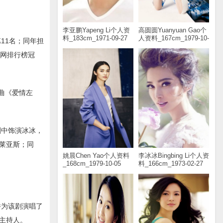
。
李亚鹏Yapeng Li个人资
高圆圆Yuanyuan Gao个
料_183cm_1971-09-27
人资料_167cm_1979-10-
11名；同年担
05
乐网排行榜冠
曲《爱情左
剧中饰演冰冰，
莱亚斯；同
姚晨Chen Yao个人资料
李冰冰Bingbing Li个人资
_168cm_1979-10-05
料_166cm_1973-02-27
并为该剧演唱了
主持人。