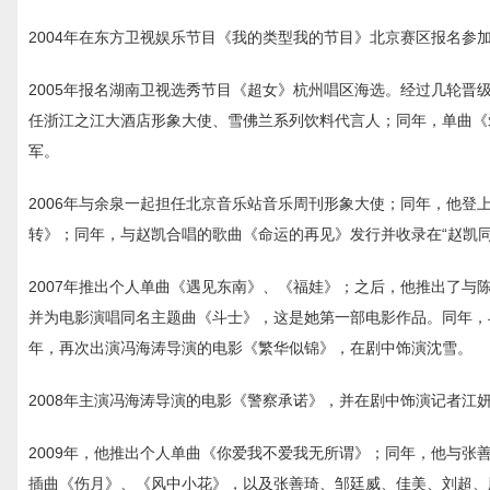
2004年在东方卫视娱乐节目《我的类型我的节目》北京赛区报名
2005年报名湖南卫视选秀节目《超女》杭州唱区海选。经过几轮晋
任浙江之江大酒店形象大使、雪佛兰系列饮料代言人；同年，单曲《
军。
2006年与余泉一起担任北京音乐站音乐周刊形象大使；同年，他登
转》；同年，与赵凯合唱的歌曲《命运的再见》发行并收录在“赵凯同
2007年推出个人单曲《遇见东南》、《福娃》；之后，他推出了
并为电影演唱同名主题曲《斗士》，这是她第一部电影作品。同年，
年，再次出演冯海涛导演的电影《繁华似锦》，在剧中饰演沈雪。
2008年主演冯海涛导演的电影《警察承诺》，并在剧中饰演记者江
2009年，他推出个人单曲《你爱我不爱我无所谓》；同年，他与
插曲《伤月》、《风中小花》，以及张善琦、邹廷威、佳美、刘超、