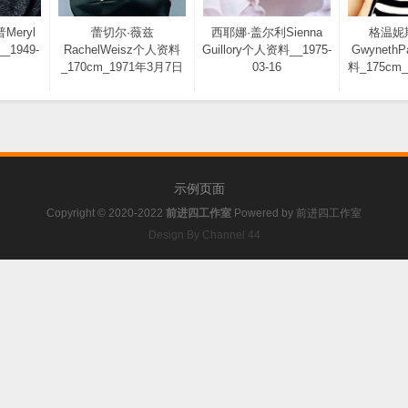
eryl
蕾切尔·薇兹
西耶娜·盖尔利Sienna
格温妮
_1949-
RachelWeisz个人资料
Guillory个人资料__1975-
Gwyneth
_170cm_1971年3月7日
03-16
料_175cm_
示例页面
Copyright © 2020-2022
前进四工作室
Powered by
前进四工作室
Design By Channel 44