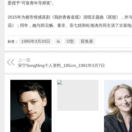
委授予“可靠青年导师奖”。
2015年为都市情感喜剧《我的青春道观》演唱主题曲《斑驳》，
花》；同年，她与郑元畅、童非、安七炫和杜海涛共同主演了古装电
1985年3月20日
ls
O型
双鱼座
标签：
上一篇
宋宁SongNing个人资料_185cm_1981年3月7日