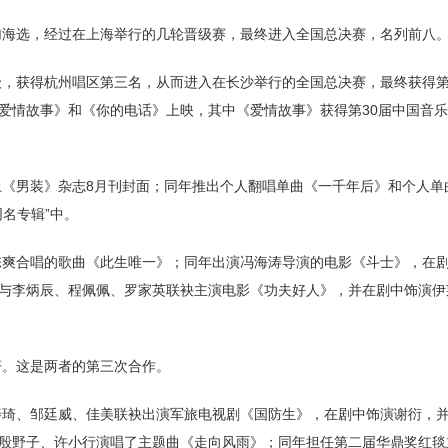
参加海选，经过在上海举行的几轮晋级赛，最终进入全国总决赛，名列前八
级，获得杭州唱区第三名，从而进入在长沙举行的全国总决赛，最终获得第
爱情故事》和《你的电话》上映，其中《爱情故事》获得第30届中国音
上《男装》杂志8月刊封面；同年推出个人翻唱单曲《一千年后》和个人单
名专辑”中。
与陈爽合唱的歌曲《此生唯一》；同年出演冯海涛导演的电影《斗士》，在
与李炳辰、程佩佩、罗家英联袂主演电影《功夫好人》，并在剧中饰演伊
妍。这是两者的第三次合作。
张善琦、邹廷威、佳美联袂出演军旅电视剧《国防生》，在剧中饰演谢衍，
殷野子、许小行演唱了主题曲《走向风雨》；同年担任第二届华鼎奖红毯