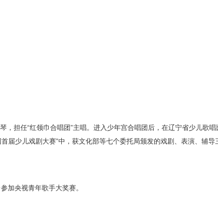
琴，担任“红领巾合唱团”主唱。进入少年宫合唱团后，在辽宁省少儿歌唱
国首届少儿戏剧大赛”中，获文化部等七个委托局颁发的戏剧、表演、辅导
台参加央视青年歌手大奖赛。