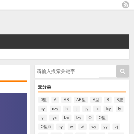
请输入搜索内容
云分类
0型
A
AB
AB型
A型
B
B型
cy
czy
hl
lj
ljy
lx
lxy
ly
lyl
lyx
lzx
lzy
O
O型
O型血
sy
wj
wl
wy
yy
zj