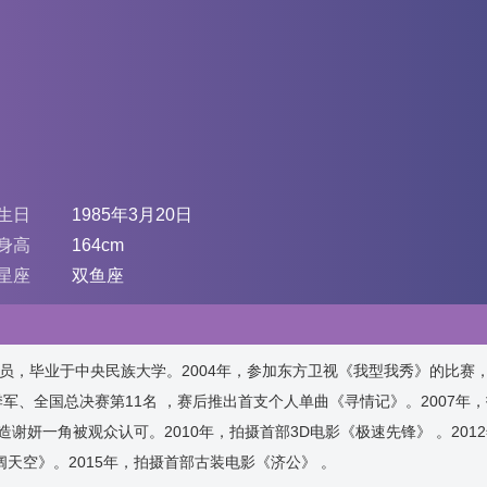
生日
1985年3月20日
身高
164cm
星座
双鱼座
演员，毕业于中央民族大学。2004年，参加东方卫视《我型我秀》的比赛
军、全国总决赛第11名 ，赛后推出首支个人单曲《寻情记》。2007年
造谢妍一角被观众认可。2010年，拍摄首部3D电影《极速先锋》 。201
阔天空》。2015年，拍摄首部古装电影《济公》 。