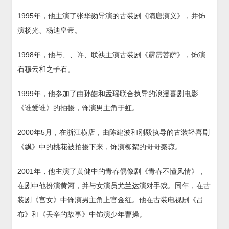
1995年，他主演了张华勋导演的古装剧《隋唐演义》，并饰
演杨光、杨迪皇帝。
1998年，他与、、许、联袂主演古装剧《霹雳菩萨》，饰演
石穆云和之子石。
1999年，他参加了由孙皓和孟瑶联合执导的浪漫喜剧电影
《谁爱谁》的拍摄，饰演男主角于虹。
2000年5月，在浙江横店，由陈建波和刚毅执导的古装轻喜剧
《飘》中的桃花被拍摄下来，饰演柳絮的哥哥秦琼。
2001年，他主演了黄健中的青春偶像剧《青春不懂风情》，
在剧中他扮演黄河，并与女演员尤兰达演对手戏。同年，在古
装剧《宫女》中饰演男主角上官金红。他在古装电视剧《吕
布》和《丢辛的故事》中饰演少年曹操。