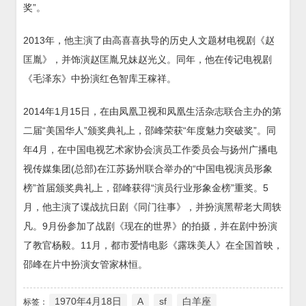
奖”。
2013年，他主演了由高喜喜执导的历史人文题材电视剧《赵
匡胤》，并饰演赵匡胤兄妹赵光义。同年，他在传记电视剧
《毛泽东》中扮演红色智库王稼祥。
2014年1月15日，在由凤凰卫视和凤凰生活杂志联合主办的第
二届“美国华人”颁奖典礼上，邵峰荣获“年度魅力突破奖”。同
年4月，在中国电视艺术家协会演员工作委员会与扬州广播电
视传媒集团(总部)在江苏扬州联合举办的“中国电视演员形象
榜”首届颁奖典礼上，邵峰获得“演员行业形象金榜”重奖。5
月，他主演了谍战抗日剧《同门往事》，并扮演黑帮老大周轶
凡。9月份参加了战剧《现在的世界》的拍摄，并在剧中扮演
了教官杨毅。11月，都市爱情电影《露珠美人》在全国首映，
邵峰在片中扮演女管家林恒。
1970年4月18日
A
sf
白羊座
标签：