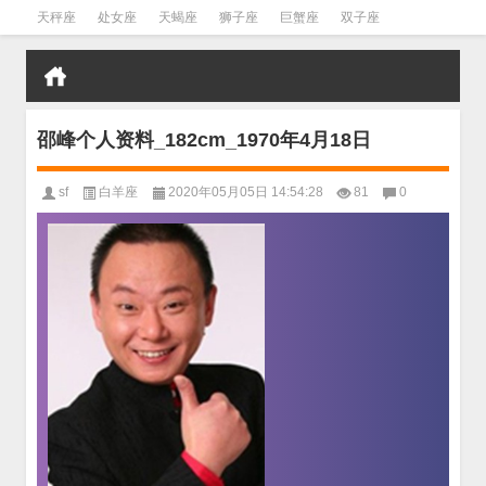
天秤座
处女座
天蝎座
狮子座
巨蟹座
双子座
金牛座
双鱼座
水瓶座
邵峰个人资料_182cm_1970年4月18日
sf
白羊座
2020年05月05日 14:54:28
81
0