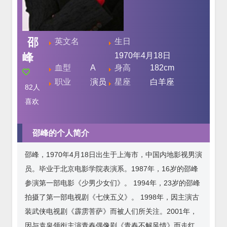
邵
英文名
生日
峰
1970年4月18日
血型
A
身高
182cm
职业
演员
星座
白羊座
82
人
喜欢
邵峰的个人简介
邵峰，1970年4月18日出生于上海市，中国内地影视男演
员。毕业于北京电影学院表演系。1987年，16岁的邵峰
参演第一部电影《少男少女们》。 1994年，23岁的邵峰
拍摄了第一部电视剧《七侠五义》。 1998年，因主演古
装武侠电视剧《霹雳菩萨》而被人们所关注。2001年，
因与袁泉领衔主演青春偶像剧《青春不解风情》而走红。