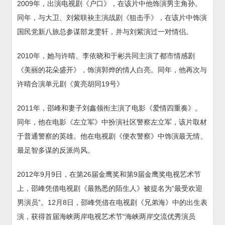
2009年，出演电视剧《户口》，在该片中他饰演男主角孙。
同年，与大卫、刘紫联袂主演战剧《狙击手》，在该片中饰演
国民党新八旅总参谋部龙雯轩，并与刘紫演过一对情侣。
2010年，她与许晴、李依晓和于彬共同主演了都市情感剧
《美丽的花朵盛开》，饰演郭烨的情人白亮。同年，他再次与
许晴合演单元剧《黄亮胡同19号》
2011年，邵峰和妻子刘鑫领衔主演了电影《爱情四重奏》。
同年，他在电影《左立军》中扮演社区警察左立军，该片取材
于普通警察的英雄。他在电视剧《便衣警察》中饰演最无情、
最足智多谋的反派尚风。
2012年9月9日，在第26届金鹰奖和第9届金鹰奖电视艺术节
上，邵峰凭借电视剧《最熟悉的陌生人》被提名为“最受欢迎
男演员”。12月8日，邵峰凭借在电视剧《兄弟海》中的出生表
演，获得首届海峡两岸电视艺术节“海峡两岸交流优秀演员