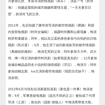
月参加孔胜、李晨导演的情感剧《风车》，演反一号《舒亦
海》；拍摄赵晨阳的城市婚姻和爱情主题，“一天夫妻百日
恩”，扮演肖飞的父亲。
2011年，先后拍摄了滕华涛导演的都市情感剧《裸婚》和国
内首部电视剧《时尚女编辑》，揭露时尚圈和山寨现象，饰演
程舒和童建业；同年，他以岳父孟的身份参加与合拍的抗日电
视剧《民兵蛋》；6月，他主演了由刘家成执导的都市情感剧
《离婚前的规则》，饰演玄冥的父亲；同年参加方力申、武大
伟、傅一伟主演的都市时尚剧《如果我是真实的》；12月参加
改编自鲍晶晶同名小说的职场情感剧《浮沉》，饰演方；同年
参加由顾志新、Ice主演的都市情感剧《我想当空妹子》，饰
演余明。
2012年6月与张彤合演家庭轻喜剧《家也是一件事》饰演老
周；9月，军事悬疑电视剧《战无不胜的正义》被拍成了代理
导演《土原》；曾在的《战歌·猎狼人》中饰演黑帮老大陈。