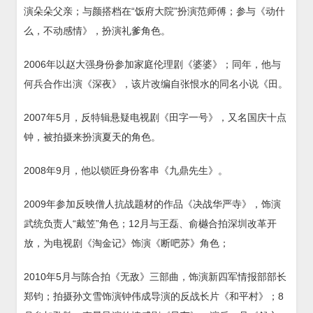
演朵朵父亲；与颜搭档在“饭府大院”扮演范师傅；参与《动什
么，不动感情》，扮演礼爹角色。
2006年以赵大强身份参加家庭伦理剧《婆婆》；同年，他与
何兵合作出演《深夜》，该片改编自张恨水的同名小说《田。
2007年5月，反特辑悬疑电视剧《田字一号》，又名国庆十点
钟，被拍摄来扮演夏天的角色。
2008年9月，他以锁匠身份客串《九鼎先生》。
2009年参加反映僧人抗战题材的作品《决战华严寺》，饰演
武统负责人“戴笠”角色；12月与王磊、俞樾合拍深圳改革开
放，为电视剧《淘金记》饰演《断吧苏》角色；
2010年5月与陈合拍《无敌》三部曲，饰演新四军情报部部长
郑钧；拍摄孙文雪饰演钟伟成导演的反战长片《和平村》；8