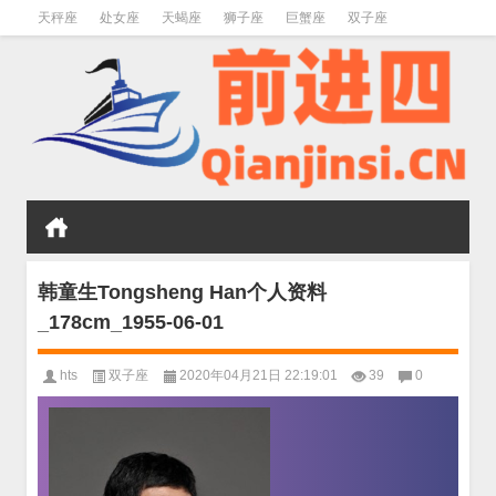
天秤座
处女座
天蝎座
狮子座
巨蟹座
双子座
金牛座
双鱼座
水瓶座
韩童生Tongsheng Han个人资料
_178cm_1955-06-01
hts
双子座
2020年04月21日 22:19:01
39
0