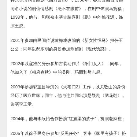
同名小说的刑侦情感剧《绝不在眼前》，在剧中饰演马赞福；
1999年，他与、和联袂主演古装喜剧《飘》中的桃花源，饰
演王虎。
2001年参加由民间传说黄梅戏改编的《新女性悍马》担任王
公公；同年以郝东明的身份参加刑侦剧《现代诱惑》。
2002年以寇准的身份参加古装动作片《阳门女人》；同年，
他加入了《相府春秋》中的吴刚、玛丽和樊志起。
2003年参加郭宝昌导演的《大宅门2》工作，以关敬山的身份
经历了医疗世家；同年，他与连共同出演悬疑剧《绣花鞋》，
饰演季玉堂。
2004年，他与李欣怡合作扮演“红旗渠的孩子”，扮演老麻雀；
2005年以徐子民身份参加“反黑任务”；客串《家里有孩子》扮