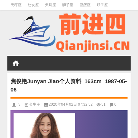
天秤座
处女座
天蝎座
狮子座
巨蟹座
双子座
金牛座
双鱼座
水瓶座
焦俊艳Junyan Jiao个人资料_163cm_1987-05-
06
jjy
金牛座
2020年04月02日 07:32:52
51
0