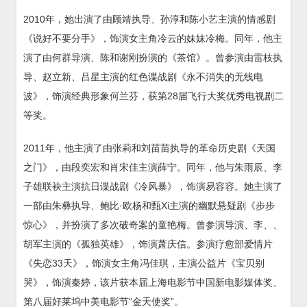
2010年，她出演了由顾靖执导、孙淳和陈小艺主演的情感剧
《说好不要分手》，饰演女主角冷云的妹妹冷梅。同年，他主
演了由何群导演、陈和谢刚扮演的《茶馆》。曾参演由雷枝执
导、赵立新、吕星主演的红色谍战剧《永不消失的无线电
波》，饰演经典形象何兰芬，获第28届飞行大奖优秀电视剧二
等奖。
2011年，他主演了由张莉和刘苗苗执导的革命历史剧《天国
之门》，由段奕宏和肖宋佳主演薛宁。同年，他与朱雨辰、李
子雄联袂主演抗日谍战剧《冷风暴》，饰演易容容。她主演了
一部由朱彝执导、鲍比·欧杨和甄Xi主演的幽默悬疑剧《步步
惊心》，并扮演了多次破奇案的童艳梅。曾参演导演、李、、
胡军主演的《孤独英雄》，饰演萧庆信。参演疗愈部爱情片
《失恋33天》，饰演女主角冯佳琪，主演公益片《宝贝别
哭》，饰演秦婷，该片获本届上海电影节中国新电影媒体奖、
第八届好莱坞中美电影节“金天使奖”。