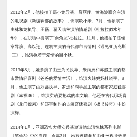
2012年2月，他接拍了郑小龙导演、吕丽萍、黄海波联合主演
的电视剧《新编辑部的故事》，饰演欧小米。7月，他参演了
由林和龙执导、王磊、翟天临主演的情感剧《杜拉拉似水年
华》，在职场中扮演了“余角龙”杜拉拉。11月，他接拍了陈铭
章导演、高以翔、连凯主演的当代都市言情剧《遇见亚历克斯
·王》，饰演执着于爱情的谢小秋。
2013年3月，她参演了由王为民执导、朱雨辰和蒋超主演的都
市爱情轻喜剧《爸爸的爱情生活》，饰演火辣妈妈杜晓宇。8
月，他主演了由刘鑫执导、罗进和阎学晶主演的都市家庭轻喜
剧《幸福36》，饰演卖萌耍把戏的李文瑜。他还在古代职场喜
剧《龙门镖局》和郑宇制作的古装宫廷喜剧《板书传奇》中扮
演梅。
2014年1月，亚洲恐怖大师安兵基邀请他出演惊悚系列电影
《笔仙3》中的袁媛。今年3月，她被邀请参加由亚洲视觉效果