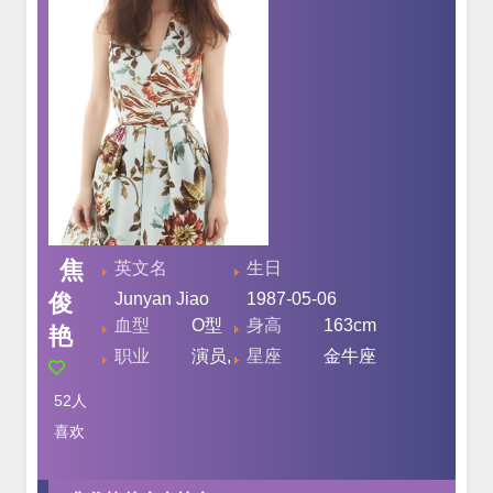
焦
英文名
生日
俊
Junyan Jiao
1987-05-06
血型
O型
身高
163cm
艳
职业
演员,
星座
金牛座
52
人
喜欢