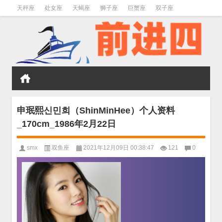
天秤座
处女座
天蝎座
狮子座
巨蟹座
双子座
金牛座
双鱼座
水瓶座
申珉熙신민희（ShinMinHee）个人资料
_170cm_1986年2月22日
smx
双鱼座
2021年12月09日 00:38:47
121
0