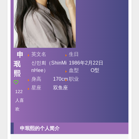
申
英文名
生日
珉
신민희（ShinMi
1986年2月22日
nHee）
血型
O型
熙
身高
170cm
职业
星座
双鱼座
122
人喜
欢
申珉熙的个人简介