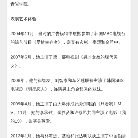
青岩学院。
表演艺术体验
2004年11月，当时的广告模特申敏熙参加了韩国MBC电视台
的综艺节目《爱情幸存者》，嘉宾有玄彬、宰熙和金雅中。
2007年6月，她主演了第一部电视剧《男才女貌的现代美
女》。
2008年，他与崔智友、刘智泰和车艺莲联袂主演了韩国SBS
电视剧《明星恋人》，饰演男主角金哲秀的妹妹。
2009年4月，她主演了由大爆炸成员孙演唱的《只看我》M
V。11月，她与李承铉、崔胜贤和许蔡邑共同主演了电影《我
的19》，饰演吴英爱。
2012年1月，她与朴海进、基顿和张达明联袂主演了中国励志