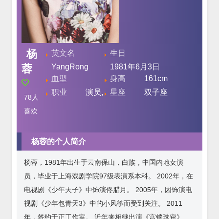
杨
英文名
生日
蓉
YangRong
1981年6月3日
血型
身高
161cm
职业
演员,
星座
双子座
78
人
喜欢
杨蓉的个人简介
杨蓉，1981年出生于云南保山，白族，中国内地女演
员，毕业于上海戏剧学院97级表演系本科。 2002年，在
电视剧《少年天子》中饰演佟腊月。 2005年，因饰演电
视剧《少年包青天3》中的小风筝而受到关注。 2011
年，签约于正工作室。 近年来相继出演《宫锁珠帘》、