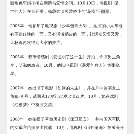
面角色李娟徘徊在亲情与爱情之间。10月19日，电视剧《乱
世佳人》在京开播，杨蓉饰演可爱娇小的“花痴”王丽丽。
2005年，他参加了电视剧《少年包青天3》。她演的小风筝既
有不羁任性的一面，又有活泼俏皮的一面，让观众又恨又爱，
让杨蓉再次得到大家的关注。
2006年，都市情感剧《爱证明了这一生》开拍，饰演男主角
李，艾滋病患者。10月，他以电视剧《最爱的敌人》为张晓
星。
2007年，她出演了电影《如厕的人生》，并在片中饰演女主
角穆·肖丹，试图从17岁到27岁出演该片。10月，她在戏剧
《红楼梦》中扮演文清。
2008年，她拍摄了革命历史剧《保卫延安》，并向国家军队
的女军官苗振发出挑战。10月，电视剧《山外沧海》在威海开