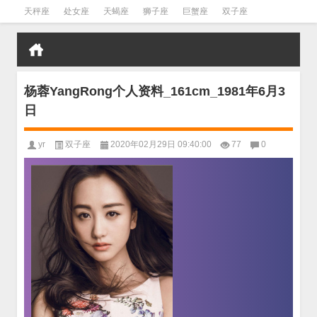
天秤座
处女座
天蝎座
狮子座
巨蟹座
双子座
金牛座
双鱼座
水瓶座
杨蓉YangRong个人资料_161cm_1981年6月3
日
yr
双子座
2020年02月29日 09:40:00
77
0