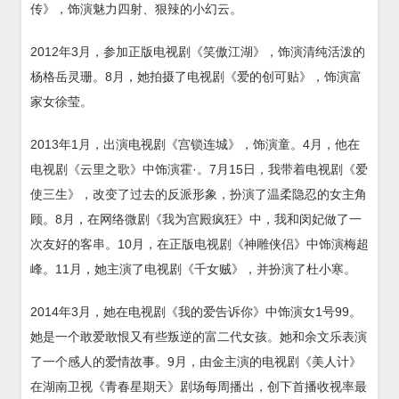
传》，饰演魅力四射、狠辣的小幻云。
2012年3月，参加正版电视剧《笑傲江湖》，饰演清纯活泼的
杨格岳灵珊。8月，她拍摄了电视剧《爱的创可贴》，饰演富
家女徐莹。
2013年1月，出演电视剧《宫锁连城》，饰演童。4月，他在
电视剧《云里之歌》中饰演霍·。7月15日，我带着电视剧《爱
使三生》，改变了过去的反派形象，扮演了温柔隐忍的女主角
顾。8月，在网络微剧《我为宫殿疯狂》中，我和闵妃做了一
次友好的客串。10月，在正版电视剧《神雕侠侣》中饰演梅超
峰。11月，她主演了电视剧《千女贼》，并扮演了杜小寒。
2014年3月，她在电视剧《我的爱告诉你》中饰演女1号99。
她是一个敢爱敢恨又有些叛逆的富二代女孩。她和余文乐表演
了一个感人的爱情故事。9月，由金主演的电视剧《美人计》
在湖南卫视《青春星期天》剧场每周播出，创下首播收视率最