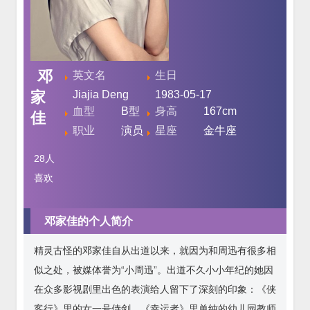
邓
英文名
生日
家
Jiajia Deng
1983-05-17
血型
B型
身高
167cm
佳
职业
演员
星座
金牛座
28
人
喜欢
邓家佳的个人简介
精灵古怪的邓家佳自从出道以来，就因为和周迅有很多相
似之处，被媒体誉为“小周迅”。出道不久小小年纪的她因
在众多影视剧里出色的表演给人留下了深刻的印象：《侠
客行》里的女一号侍剑，《幸运者》里单纯的幼儿园教师