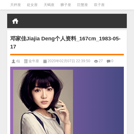
天秤座
处女座
天蝎座
狮子座
巨蟹座
双子座
金牛座
双鱼座
水瓶座
邓家佳Jiajia Deng个人资料_167cm_1983-05-
17
djj
金牛座
2020年02月07日 22:39:50
27
0