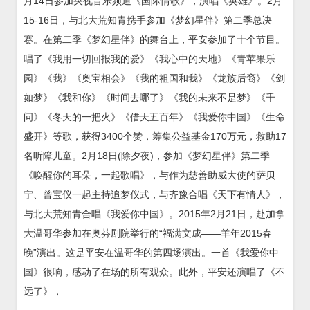
月14日参加央视音乐频道《国际情歌》，演唱《英雄》。2月
15-16日，与北大荒知青携手参加《梦幻星伴》第二季总决
赛。在第二季《梦幻星伴》的舞台上，平安参加了十个节目。
唱了《我用一切回报我的爱》《我心中的天地》《青苹果乐
园》《我》《奥宝相会》《我的祖国和我》《龙族后裔》《剑
如梦》《我和你》《时间去哪了》《我的未来不是梦》《千
问》《冬天的一把火》《借天五百年》《我爱你中国》《生命
盛开》等歌，获得3400个赞，筹集公益基金170万元，救助17
名听障儿童。2月18日(除夕夜)，参加《梦幻星伴》第二季
《唤醒你的耳朵，一起歌唱》，与作为慈善助威大使的萨贝
宁、曾宝仪一起主持追梦仪式，与齐豫合唱《天下有情人》，
与北大荒知青合唱《我爱你中国》。2015年2月21日，赴加拿
大温哥华参加在奥芬剧院举行的“福满文成——羊年2015春
晚”演出。这是平安在温哥华的第四场演出。一首《我爱你中
国》很响，感动了在场的所有观众。此外，平安还演唱了《不
远了》，