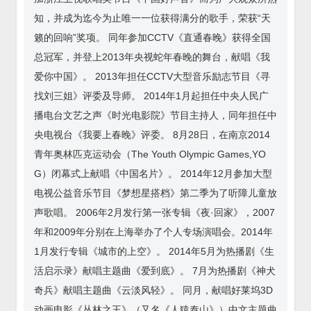
知，并成为迄今为止唯一一位获得满分的歌手，荣获“天
籁的回响”奖项。 同年参加CCTV《直通春晚》获得全国
总冠军，并登上2013年央视蛇年春晚的舞台，献唱《我
爱你中国》。 2013年担任CCTV大型音乐励志节目《寻
找刘三姐》评委及导师。 2014年1月起担任中央人民广
播电台文艺之声《时光电影院》节目主持人，同年担任中
央电视台《我要上春晚》评委。 8月28日，在南京2014
青年奥林匹克运动会（The Youth Olympic Games,YO
G）闭幕式上献唱《中国名片》。 2014年12月参加大型
电视公益音乐节目《梦想星搭档》第二季为了听障儿童放
声歌唱。 2006年2月发行第一张专辑《夜·回家》，2007
年和2009年分别在上海举办了个人专场演唱会。2014年
1月发行专辑《城市的上空》。 2014年5月为热播剧《生
活启示录》献唱主题曲《爱到底》。 7月为热播剧《神犬
奇兵》献唱主题曲《云淡风轻》。 同月，献唱好莱坞3D
动画电影《丛林之王》（又名《人猿泰山》）中文主题曲