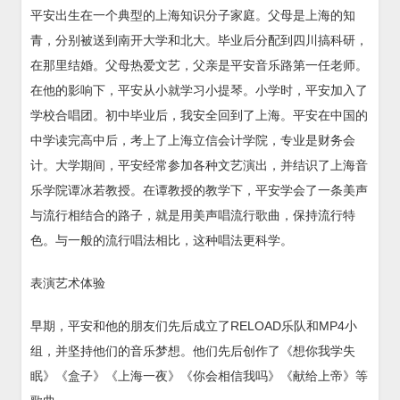
平安出生在一个典型的上海知识分子家庭。父母是上海的知
青，分别被送到南开大学和北大。毕业后分配到四川搞科研，
在那里结婚。父母热爱文艺，父亲是平安音乐路第一任老师。
在他的影响下，平安从小就学习小提琴。小学时，平安加入了
学校合唱团。初中毕业后，我安全回到了上海。平安在中国的
中学读完高中后，考上了上海立信会计学院，专业是财务会
计。大学期间，平安经常参加各种文艺演出，并结识了上海音
乐学院谭冰若教授。在谭教授的教学下，平安学会了一条美声
与流行相结合的路子，就是用美声唱流行歌曲，保持流行特
色。与一般的流行唱法相比，这种唱法更科学。
表演艺术体验
早期，平安和他的朋友们先后成立了RELOAD乐队和MP4小
组，并坚持他们的音乐梦想。他们先后创作了《想你我学失
眠》《盒子》《上海一夜》《你会相信我吗》《献给上帝》等