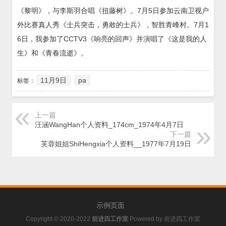
《黎明》，与李斯羽合唱《扭藤树》。7月5日参加云南卫视户
外比赛真人秀《士兵突击，勇敢的士兵》，智胜青峰村。7月1
6日，我参加了CCTV3《响亮的回声》并演唱了《这是我的人
生》和《青春流逝》。
11月9日
pa
标签：
上一篇
汪涵WangHan个人资料_174cm_1974年4月7日
下一篇
芙蓉姐姐ShiHengxia个人资料__1977年7月19日
示例页面
Copyright © 2020-2022
前进四工作室
Powered by
前进四工作室