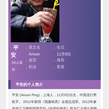
平
英文名
生日
安
Anson
11月9日
血型
身高
56
人喜
职业
星座
欢
平安的个人简介
平安 (Anson Ping)，上海人，11月9日出生，中国流行男
歌手。 2011年获得《我最响亮》全国总冠军。2012年参
加浙江卫视歌唱类节目《中国好声音》而为广大观众所熟