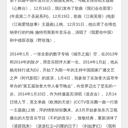
第十四届中国年度经济人物颁奖典礼，与戴玉强合唱主题曲
《心舞台》。12月16日，我们发布了歌曲《我们会在那里》
(年底第二个圣诞系列)。12月19日，歌曲《江南芙蓉》(电影
《江南爱情故事》主题曲)上映。12月31日，他出席了在维也
纳举行的约翰·施特劳斯新年音乐会，演唱了《我爱你中国》
和中德双语版《野玫瑰》。
2014年1月，一张全新的数字专辑《城市之巅》空，在2013年
和2014年的除夕，用音乐陪伴大家一生。2014年1月起，他从
杨光转行成为DJ，开始了为期一年的主持中国国家广播文艺
之声《时代影院》的巡演，1月4日，我参加了在加拿大温哥华
举办的“第五届加拿大华人春节晚会”，向世界迈出了坚实的一
步。2014年1月10日，作为特邀嘉宾演唱《道农会》。2月14
日情人节，英文单曲《欧洲的天使》(CCTV音乐圈一曲一行第
一主题曲)上映，萍的情歌轻轻飘来。从3月开始参加东方卫视
播出的大型音乐节目《不朽的音乐》，致敬经典，重新演绎了
《请跟我来》《滚滚红尘+闪耀的日子》《剑如梦幻》《我和