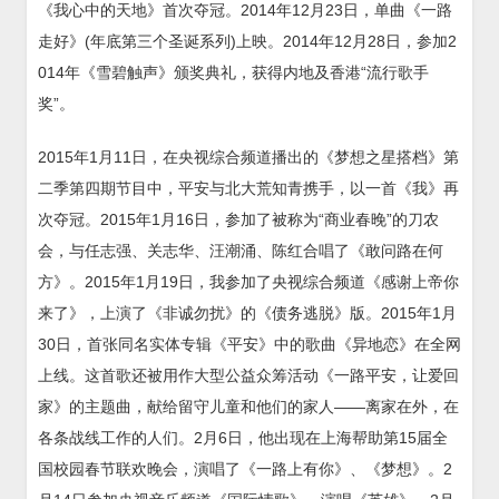
《我心中的天地》首次夺冠。2014年12月23日，单曲《一路
走好》(年底第三个圣诞系列)上映。2014年12月28日，参加2
014年《雪碧触声》颁奖典礼，获得内地及香港“流行歌手
奖”。
2015年1月11日，在央视综合频道播出的《梦想之星搭档》第
二季第四期节目中，平安与北大荒知青携手，以一首《我》再
次夺冠。2015年1月16日，参加了被称为“商业春晚”的刀农
会，与任志强、关志华、汪潮涌、陈红合唱了《敢问路在何
方》。2015年1月19日，我参加了央视综合频道《感谢上帝你
来了》，上演了《非诚勿扰》的《债务逃脱》版。2015年1月
30日，首张同名实体专辑《平安》中的歌曲《异地恋》在全网
上线。这首歌还被用作大型公益众筹活动《一路平安，让爱回
家》的主题曲，献给留守儿童和他们的家人——离家在外，在
各条战线工作的人们。2月6日，他出现在上海帮助第15届全
国校园春节联欢晚会，演唱了《一路上有你》、《梦想》。2