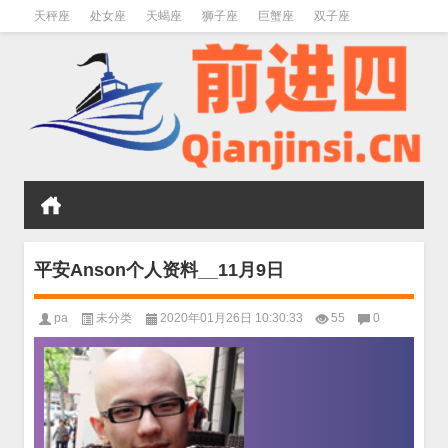
天秤座
处女座
天蝎座
狮子座
巨蟹座
双子座
金牛座
双鱼座
水瓶座
平安Anson个人资料__11月9日
pa
未分类
2020年01月26日 10:30:33
55
0