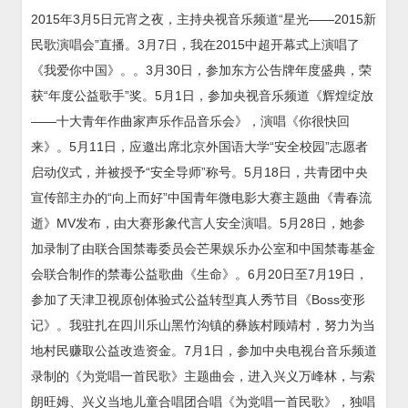
2015年3月5日元宵之夜，主持央视音乐频道“星光——2015新
民歌演唱会”直播。3月7日，我在2015中超开幕式上演唱了
《我爱你中国》。。3月30日，参加东方公告牌年度盛典，荣
获“年度公益歌手”奖。5月1日，参加央视音乐频道《辉煌绽放
——十大青年作曲家声乐作品音乐会》，演唱《你很快回
来》。5月11日，应邀出席北京外国语大学“安全校园”志愿者
启动仪式，并被授予“安全导师”称号。5月18日，共青团中央
宣传部主办的“向上而好”中国青年微电影大赛主题曲《青春流
逝》MV发布，由大赛形象代言人安全演唱。5月28日，她参
加录制了由联合国禁毒委员会芒果娱乐办公室和中国禁毒基金
会联合制作的禁毒公益歌曲《生命》。6月20日至7月19日，
参加了天津卫视原创体验式公益转型真人秀节目《Boss变形
记》。我驻扎在四川乐山黑竹沟镇的彝族村顾靖村，努力为当
地村民赚取公益改造资金。7月1日，参加中央电视台音乐频道
录制的《为党唱一首民歌》主题曲会，进入兴义万峰林，与索
朗旺姆、兴义当地儿童合唱团合唱《为党唱一首民歌》，独唱