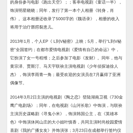
的身份参与电影《跑出天空》；；客串电视剧《童话一半》，
饰演明星晓晓；同年，发行了第一本个人相册《转身，肖
伟》。这本相册还收录了5000字的《魏语录》，相册的收入
将用于治疗唇腭裂患儿。
2013年1月，个人EP《 L到V秘密》上映；5月，举行“L到V秘
密”全国签约；在都市爱情电视剧《爱情有自己的命运》中，
它扮演了女一号程维；之后参加了电影《发财》。同年，他与
黄宗泽、贾斯汀、马天宇联袂主演电视剧《少年侦探迪徐人
杰》，饰演李雨青一角；最受欢迎的女演员在7月赢得了亚洲
偶像节。
2014年3月2日主演的电视剧《陶之恋》登陆湖南卫视《730金
鹰广电剧场》；同年，在电视剧《山河长歌》中饰演，与联袂
主演历史谋略剧《寻鬼小米》，饰演韩国公主，在《英雄本
色》中饰演休闲山庄的大小姐叶慎香，共同主演时尚校园爱情
喜剧《我的广播女友》并饰演张；3月23日在成都举行签约仪