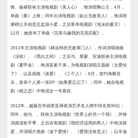
锋、杨幂联袂主演电视剧《美人心》，饰演馆陶公主；4月，
单曲《蔡》上映；同年出演电视剧《如云无敌美人》，饰演琅
琊榜公关创意总监游小柔，之后客串电视剧《泡沫的夏天》；
12月，她发布了单曲《完美马赫我的完美匹配》。
2011年主演电视剧《林这样的无敌掌门人》，作词演唱插曲
《没收》、《黑白之间》；之后与、莱蒙、安迪联袂主演电视
剧《夏甲金》，饰演富家子弟，为电视剧演唱主题曲《太爱你
了》，以及插曲《谈爱》、《三个人》；8月，签约海蝶音
乐，发表个人第一张EP《如果爱忘记了》；同年，她在电视
剧《桃之恋》中饰演女一号慕容。
2012年，戚薇在华鼎奖亚洲表演艺术名人榜中排名第90位；
同年，他与、、联袂主演电视剧《世界上的另一个我》，并饰
演摇滚歌手季。之后在电视剧《我经济适用的男人》中饰演莫
柔，并演唱片尾曲《放下爱情》、《爱情没有意义》；以辛迪