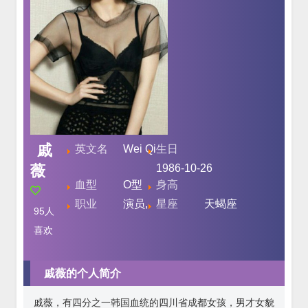
戚
英文名
Wei Qi
生日
薇
1986-10-26
血型
O型
身高
职业
演员,
星座
天蝎座
95
人
喜欢
戚薇的个人简介
戚薇，有四分之一韩国血统的四川省成都女孩，男才女貌