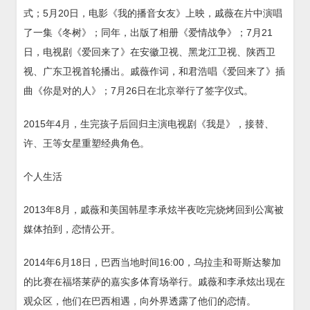
式；5月20日，电影《我的播音女友》上映，戚薇在片中演唱
了一集《冬树》；同年，出版了相册《爱情战争》；7月21
日，电视剧《爱回来了》在安徽卫视、黑龙江卫视、陕西卫
视、广东卫视首轮播出。戚薇作词，和君浩唱《爱回来了》插
曲《你是对的人》；7月26日在北京举行了签字仪式。
2015年4月，生完孩子后回归主演电视剧《我是》，接替、
许、王等女星重塑经典角色。
个人生活
2013年8月，戚薇和美国韩星李承炫半夜吃完烧烤回到公寓被
媒体拍到，恋情公开。
2014年6月18日，巴西当地时间16:00，乌拉圭和哥斯达黎加
的比赛在福塔莱萨的嘉实多体育场举行。戚薇和李承炫出现在
观众区，他们在巴西相遇，向外界透露了他们的恋情。