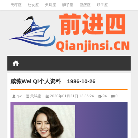
天秤座
处女座
天蝎座
狮子座
巨蟹座
双子座
金牛座
双鱼座
水瓶座
戚薇Wei Qi个人资料__1986-10-26
qw
天蝎座
2020年01月21日 13:36:24
94
0