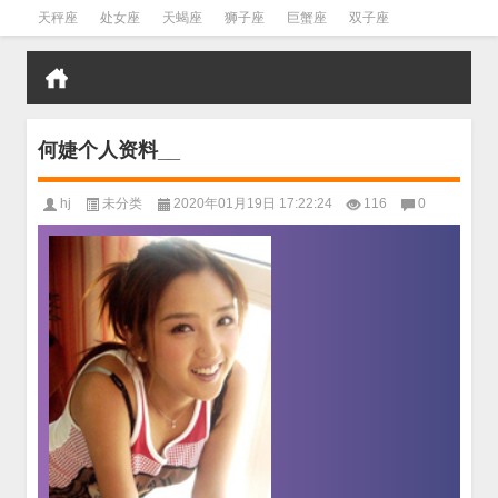
天秤座
处女座
天蝎座
狮子座
巨蟹座
双子座
金牛座
双鱼座
水瓶座
何婕个人资料__
hj
未分类
2020年01月19日 17:22:24
116
0