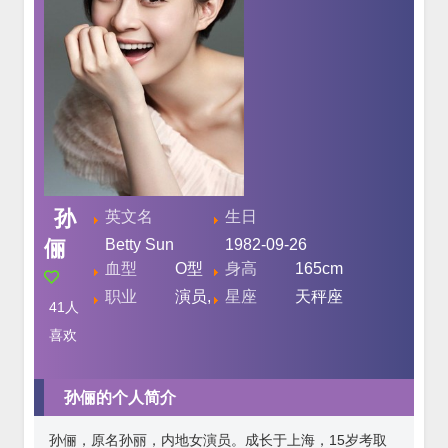
孙
英文名
生日
俪
Betty Sun
1982-09-26
血型
O型
身高
165cm
职业
演员,
星座
天秤座
41
人
喜欢
孙俪的个人简介
孙俪，原名孙丽，内地女演员。成长于上海，15岁考取