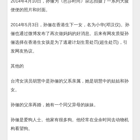
2014年4月10日，孙俪为《芭莎时尚》杂志拍摄了一系列大腹
便便的照片和封面。
2014年5月3日，孙俪在香港生下一女，名为小华(邓汉仪)。孙
俪也通过微博发布了再次做妈妈的好消息。后来有网友质疑孙
俪选择在香港生女孩是为了逃避计划生育处罚(超生处罚)，引
发网友热议。
其他的
台湾女演员胡慧中是孙俪的父系亲属，她是胡慧中的姑姑和孙
女。
孙俪的父亲再婚，她有一个同父异母的妹妹。
孙俪是爱狗人士。他家有很多狗。他经常在业余时间去动物机
构看望狗。