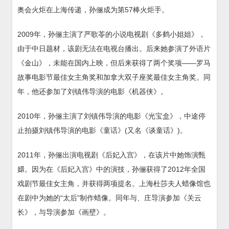
奥会火炬在上海传递，孙俪成为第57棒火炬手。
2009年，孙俪主演了严歌苓的小说电视剧《多鹤小姐姐》，
由于中日题材，该剧无法在电视台播出。后来她参演了外语片
《金山》，未能在国内上映，但后来获得了两个奖项——罗马
故事电影节最佳女主角奖和加拿大双子座奖最佳女主角奖。同
年，他还参加了刘镇伟导演的电影《机器侠》。
2010年，孙俪主演了刘镇伟导演的电影《光宝盒》，中途停
止拍摄刘镇伟导演的电影《童话》(又名《谈童话》)。
2011年，孙俪出演电视剧《后妃入宫》，在该片中她饰演甄
嬛。因为在《后妃入宫》中的演技，孙俪获得了2012年全国
戏剧节最佳女主角，并获得两项提名。上海杜莎夫人蜡像馆也
在剧中为她的“太后”制作蜡像。同年与、庄导演参加《关云
长》，与导演参加《画壁》。