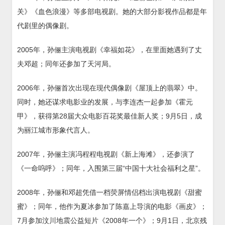
关》《血色浪漫》等多部电视剧。她的大部分影视作品都是年
代剧里的偶像剧。
2005年，孙俪主演电视剧《幸福如花》，在里面她遇到了丈
夫邓超；同年还参加了天河局。
2006年，孙俪首次出现在现代偶像剧《屋顶上的翡翠》中。
同时，她还谋求电影业的发展，与李连杰一起参加《霍元
甲》，获得第28届大众电影百花奖最佳新人奖；9月5日，成
为丽江城市形象代言人。
2007年，孙俪主演冯程程电视剧《新上海滩》，还参演了
《一命呜呼》；同年，入围第三届“中国十大社会福利之星”。
2008年，孙俪和邓超凭借一档荧屏情侣档出演电视剧《甜蜜
蜜》；同年，他作为夏冰参加了陈嘉上导演的电影《画皮》；
7月参加汶川地震公益短片《2008年一个》；9月1日，北京残