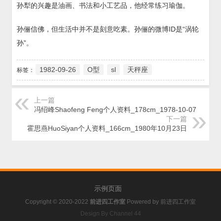
孙犁的兴趣是油画、书法和小工艺品，他经常练习瑜伽。
孙俪信佛，但生活中并不是刻意吃素。孙俪的微博ID是“涡轮
孙”。
1982-09-26
O型
sl
天秤座
标签：
上一篇
冯绍峰Shaofeng Feng个人资料_178cm_1978-10-07
下一篇
霍思燕HuoSiyan个人资料_166cm_1980年10月23日
示例页面
Copyright © 2020-2022
前进四工作室
Powered by
前进四工作室
Design By Channel 44