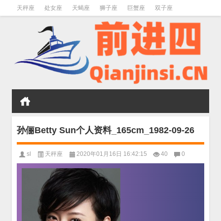
天秤座
处女座
天蝎座
狮子座
巨蟹座
双子座
金牛座
双鱼座
水瓶座
孙俪Betty Sun个人资料_165cm_1982-09-26
sl
天秤座
2020年01月16日 16:42:15
40
0