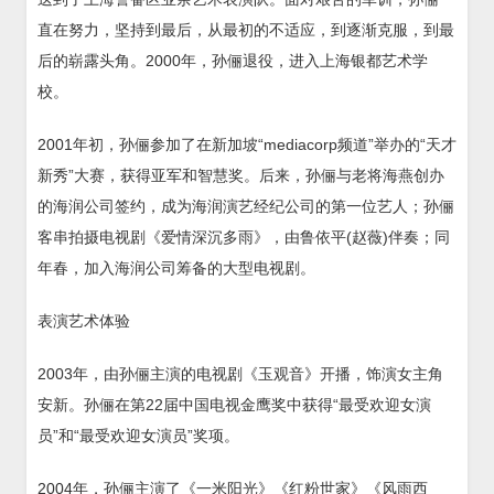
直在努力，坚持到最后，从最初的不适应，到逐渐克服，到最
后的崭露头角。2000年，孙俪退役，进入上海银都艺术学
校。
2001年初，孙俪参加了在新加坡“mediacorp频道”举办的“天才
新秀”大赛，获得亚军和智慧奖。后来，孙俪与老将海燕创办
的海润公司签约，成为海润演艺经纪公司的第一位艺人；孙俪
客串拍摄电视剧《爱情深沉多雨》，由鲁依平(赵薇)伴奏；同
年春，加入海润公司筹备的大型电视剧。
表演艺术体验
2003年，由孙俪主演的电视剧《玉观音》开播，饰演女主角
安新。孙俪在第22届中国电视金鹰奖中获得“最受欢迎女演
员”和“最受欢迎女演员”奖项。
2004年，孙俪主演了《一米阳光》《红粉世家》《风雨西