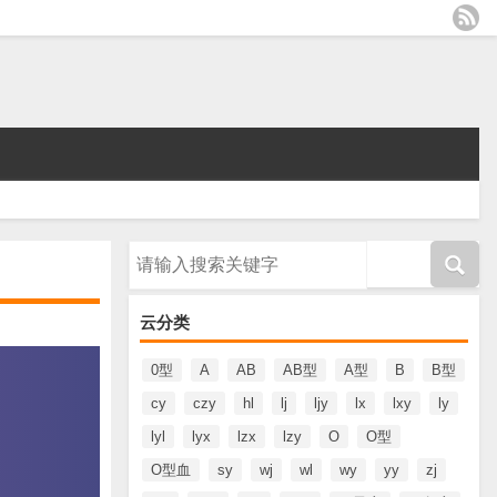
请输入搜索内容
云分类
0型
A
AB
AB型
A型
B
B型
cy
czy
hl
lj
ljy
lx
lxy
ly
lyl
lyx
lzx
lzy
O
O型
O型血
sy
wj
wl
wy
yy
zj