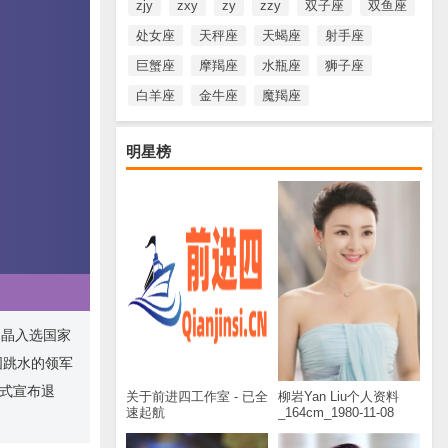
zjy
zxy
zy
zzy
双子座
双鱼座
处女座
天秤座
天蝎座
射手座
巨蟹座
摩羯座
水瓶座
狮子座
白羊座
金牛座
魔羯座
明星榜
晶晶入选国家
国跳水的领军
正式宣布退
关于前进四工作室 - 已全
柳岩Yan Liu个人资料
速起航
_164cm_1980-11-08