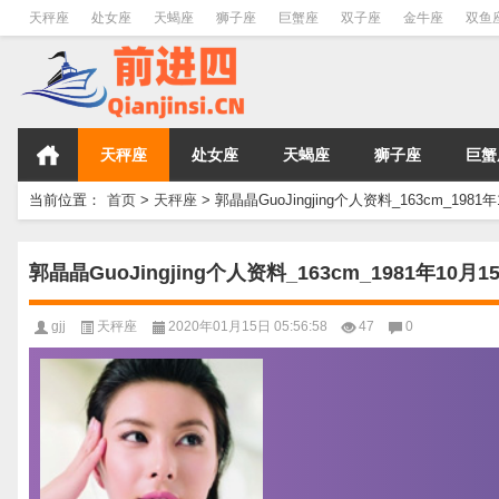
天秤座
处女座
天蝎座
狮子座
巨蟹座
双子座
金牛座
双鱼
天秤座
处女座
天蝎座
狮子座
巨蟹
当前位置：
首页
>
天秤座
>
郭晶晶GuoJingjing个人资料_163cm_1981
郭晶晶GuoJingjing个人资料_163cm_1981年10月1
gjj
天秤座
2020年01月15日 05:56:58
47
0