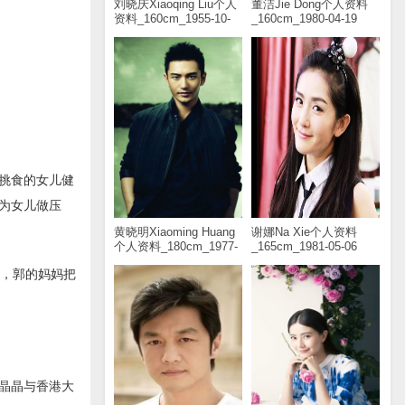
刘晓庆Xiaoqing Liu个人
董洁Jie Dong个人资料
资料_160cm_1955-10-
_160cm_1980-04-19
30
挑食的女儿健
为女儿做压
黄晓明Xiaoming Huang
谢娜Na Xie个人资料
个人资料_180cm_1977-
_165cm_1981-05-06
11-13
后，郭的妈妈把
郭晶晶与香港大