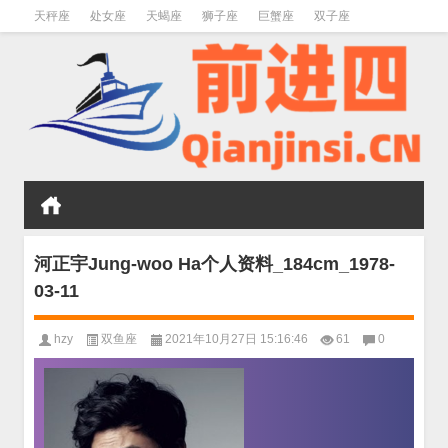
天秤座
处女座
天蝎座
狮子座
巨蟹座
双子座
金牛座
双鱼座
水瓶座
河正宇Jung-woo Ha个人资料_184cm_1978-
03-11
hzy
双鱼座
2021年10月27日 15:16:46
61
0