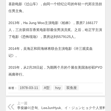
喜剧电影《过山车》，由同一个经纪公司的年轻一代郑京浩担
任男主角。
2013年，Ha Jung Woo主演电影《柏林》，票房7.166177
人，三次获得百香奖电影部最佳男演员奖。之后，哈正宇主演
了电影《恐怖现场》，票房达到5579125人。
2014年，吴海正和田海林将联合主演电影《许三观卖血
记》。
2015年，从2月28日起，为期两个月的个展在美国洛杉矶PYO
画廊举行。
1978-03-11
A型
hzy
双鱼座
标签：
上一篇
李俊赫이준혁、LeeJunHyuk、イ・ジュンヒョク个人资料