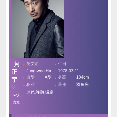
河
英文名
生日
正
Jung-woo Ha
1978-03-11
血型
A型
身高
184cm
宇
职业
星座
双鱼座
演员,导演,编剧
62
人
喜欢