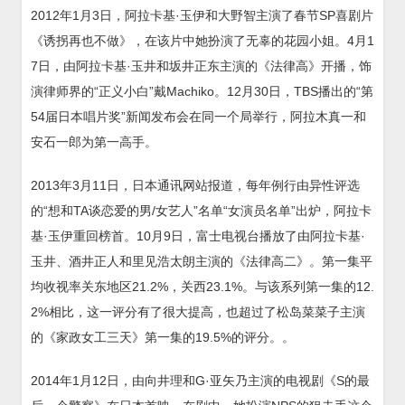
2012年1月3日，阿拉卡基·玉伊和大野智主演了春节SP喜剧片
《诱拐再也不做》，在该片中她扮演了无辜的花园小姐。4月1
7日，由阿拉卡基·玉井和坂井正东主演的《法律高》开播，饰
演律师界的“正义小白”戴Machiko。12月30日，TBS播出的“第
54届日本唱片奖”新闻发布会在同一个局举行，阿拉木真一和
安石一郎为第一高手。
2013年3月11日，日本通讯网站报道，每年例行由异性评选
的“想和TA谈恋爱的男/女艺人”名单“女演员名单”出炉，阿拉卡
基·玉伊重回榜首。10月9日，富士电视台播放了由阿拉卡基·
玉井、酒井正人和里见浩太朗主演的《法律高二》。第一集平
均收视率关东地区21.2%，关西23.1%。与该系列第一集的12.
2%相比，这一评分有了很大提高，也超过了松岛菜菜子主演
的《家政女工三天》第一集的19.5%的评分。。
2014年1月12日，由向井理和G·亚矢乃主演的电视剧《S的最