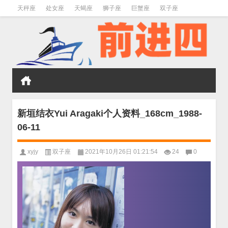
天秤座
处女座
天蝎座
狮子座
巨蟹座
双子座
金牛座
双鱼座
水瓶座
新垣结衣Yui Aragaki个人资料_168cm_1988-
06-11
xyjy
双子座
2021年10月26日 01:21:54
24
0