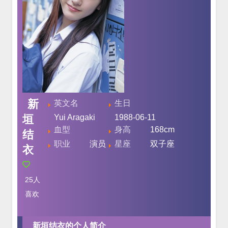
新
英文名
生日
垣
Yui Aragaki
1988-06-11
血型
身高
168cm
结
职业
演员
星座
双子座
衣
25
人
喜欢
新垣结衣的个人简介