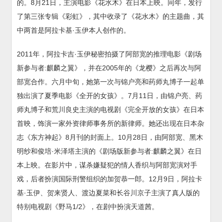
的。8月21日，主演电影《花水木》在日本上映。同年，发行
了第三张专辑《彩虹》，其中收录了《花水木》的主题曲，其
中两首是阿拉卡基·玉伊本人创作的。
2011年，阿拉卡吉·玉伊秘密拍摄了阿部宽的推理电影《剧场
新参与者:麒麟之翼》，并在2005年的《龙樱》之后再次与阿
部宽合作。六月中旬，她第一次与锦户亮和药师丸博子一起单
独出演了夏季电影《全开的女孩》。7月11日，由锦户亮、药
师丸博子和荒川良史主演的电视剧《完全开放的女孩》在日本
首映，饰演一家外资律师事务所的新律师。她还出现在日本杂
志《东方神起》8月刊的封面上。10月28日，由阿部宽、黑木
明纱和俊培·米泽塔主演的《剧场版新参与者:麒麟之翼》在日
本上映。在影片中，谋杀嫌疑犯的情人香织与阿部宽演对手
戏，后者扮演国际刑警组织的加贺恭一郎。12月9日，阿拉卡
基·玉伊、贺来贤人、渡边夏菜和长谷川京子主演了真人版的
特别电视剧《野马1/2》，在剧中扮演天道茜。