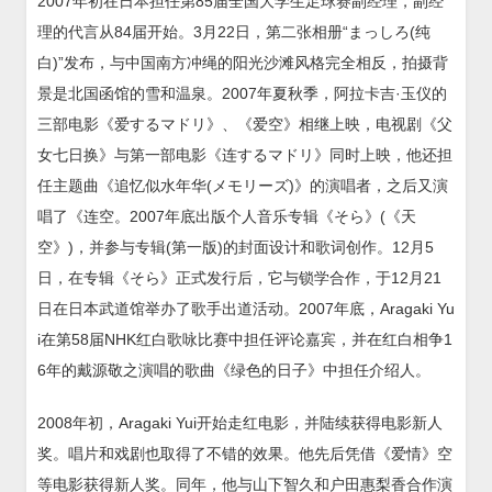
2007年初在日本担任第85届全国大学生足球赛副经理，副经
理的代言从84届开始。3月22日，第二张相册“まっしろ(纯
白)”发布，与中国南方冲绳的阳光沙滩风格完全相反，拍摄背
景是北国函馆的雪和温泉。2007年夏秋季，阿拉卡吉·玉仪的
三部电影《爱するマドリ》、《爱空》相继上映，电视剧《父
女七日换》与第一部电影《连するマドリ》同时上映，他还担
任主题曲《追忆似水年华(メモリーズ)》的演唱者，之后又演
唱了《连空。2007年底出版个人音乐专辑《そら》(《天
空》)，并参与专辑(第一版)的封面设计和歌词创作。12月5
日，在专辑《そら》正式发行后，它与锁学合作，于12月21
日在日本武道馆举办了歌手出道活动。2007年底，Aragaki Yu
i在第58届NHK红白歌咏比赛中担任评论嘉宾，并在红白相争1
6年的戴源敬之演唱的歌曲《绿色的日子》中担任介绍人。
2008年初，Aragaki Yui开始走红电影，并陆续获得电影新人
奖。唱片和戏剧也取得了不错的效果。他先后凭借《爱情》空
等电影获得新人奖。同年，他与山下智久和户田惠梨香合作演