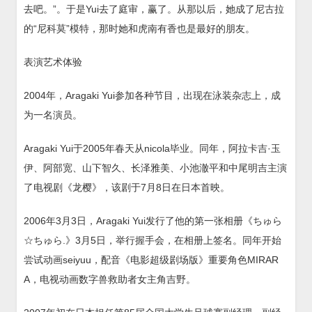
去吧。”。于是Yui去了庭审，赢了。从那以后，她成了尼古拉
的“尼科莫”模特，那时她和虎南有香也是最好的朋友。
表演艺术体验
2004年，Aragaki Yui参加各种节目，出现在泳装杂志上，成
为一名演员。
Aragaki Yui于2005年春天从nicola毕业。同年，阿拉卡吉·玉
伊、阿部宽、山下智久、长泽雅美、小池澈平和中尾明吉主演
了电视剧《龙樱》，该剧于7月8日在日本首映。
2006年3月3日，Aragaki Yui发行了他的第一张相册《ちゅら
☆ちゅら.》3月5日，举行握手会，在相册上签名。同年开始
尝试动画seiyuu，配音《电影超级剧场版》重要角色MIRAR
A，电视动画数字兽救助者女主角吉野。