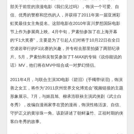
部关于前世的浪漫电影《我们见过吗》，饰演一个可爱、自
信、优秀的警察和悲伤的人，并获得了2011年第一届亚洲彩
虹奖最佳女主角提名。这部电影在2010年富川梦想国际电影
节上作为参展商上映。4月中旬，尹素怡参加了在上海开幕
的“F1大奖赛”，主要是为了引起人们对将于10月22日在全日
空凌岩举行的F1比赛的兴趣，并专程去那里拍摄了两部纪录
片。5月，尹素怡和吴智昊参加了T-MAX的专辑《说你能说的
话》MV，他们将在MV中组合成一对梦幻情侣。
2011年4月，与联合主演3D电影《碧泪》(手镯带绿泪)，饰演
善之女王，将作为“2011庆州世界文化博览会”视频链接的主题
形象展示。7月，与姬昌旭、柳承浩联袂主演武侠剧《武士白
冬秀》，改编自漫画家李在贤的漫画，饰演性格活泼、自信、
守护正义的黄珍珠一角。该剧讲述了朝鲜瀛竹、正祖时期的侠
客白冬秀的故事。