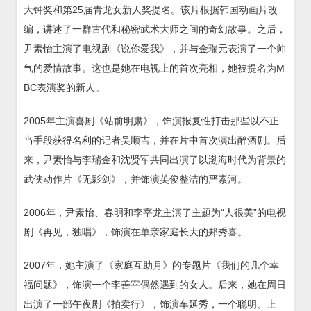
大钟奖和第25届青龙女新人奖提名。该片根据韩国动画片改
编，讲述了一群古代和秘密武术大师之间的奇幻故事。之后，
尹素怡主演了电视剧《说你爱我》，并与金瑞元表演了一个帅
气的爱情故事。这也是她在电视上的首次亮相，她被提名为M
BC表演奖的新人。
2005年主演喜剧《站前明肃》，饰演报复性打击那些以不正
当手段获得名利的记者吴顺吉，并在片中首次演出醉酒剧。后
来，尹素怡与李瑞金和沈贤军共同出演了以渤海时代为背景的
武侠动作片《无影剑》，并饰演英俊整洁的严素河。
2006年，尹素怡、春明和李宰龙主演了主题为“人很美”的电视
剧《再见，独唱》，饰演在单亲家庭长大的郑秀喜。
2007年，她主演了《家庭互助月》的专题片《我们的几个幸
福问题》，饰演一个李善宰偶然遇到的女人。后来，她在周日
出演了一部午夜剧《拍卖行》，饰演车延秀，一个聪明、上