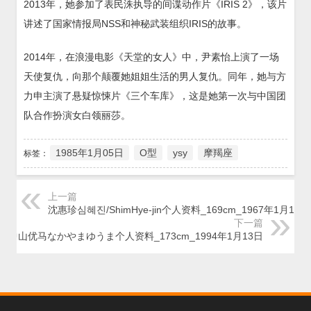
2013年，她参加了表民洙执导的间谍动作片《IRIS 2》，该片
讲述了国家情报局NSS和神秘武装组织IRIS的故事。
2014年，在浪漫电影《天堂的女人》中，尹素怡上演了一场
天使复仇，向那个颠覆她姐姐生活的男人复仇。同年，她与方
力申主演了悬疑惊悚片《三个车库》，这是她第一次与中国团
队合作扮演女白领丽莎。
1985年1月05日
O型
ysy
摩羯座
标签：
上一篇
沈惠珍심혜진/ShimHye-jin个人资料_169cm_1967年1月16日
下一篇
中山优马なかやまゆうま个人资料_173cm_1994年1月13日