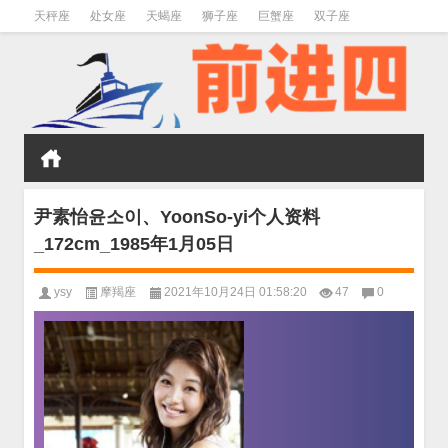
天秤座
处女座
天蝎座
狮子座
巨蟹座
双子座
金牛座
双鱼座
水瓶座
尹素怡윤소이、YoonSo-yi个人资料
_172cm_1985年1月05日
ysy
摩羯座
2021年10月24日 01:58:20
47
0