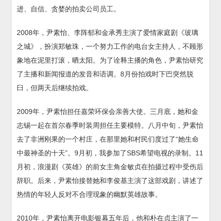
进、自信、贪婪的拍卖公司员工。
2008年，尹素怡、李阵郁和金承秀主演了爱情家庭剧《玻璃
之城》，扮演郑敏珠，一个努力工作的电台女主持人，不顾形
象地在泥里打滚，晒太阳。为了诠释主播的角色，尹素怡研究
了主播和新闻报道的发音和语调。8月份拍戏时下巴突然脱
臼，但两天后继续拍戏。
2009年，尹素怡担任嘉荣环保会亲善大使。三月底，她和金
志锡一起在首尔春季时装周担任主要模特。八月中旬，尹素怡
去了非洲刚果的一个村庄，在那里她和村民们度过了“她生命
中最神圣的十天”。9月初，我参加了SBS希望电视的录制。11
月初，浪漫剧《英雄》的前女主角金敏贞在拍摄过程中受伤后
辞职。后来，尹素怡接替她和李俊基主演了这部戏剧，讲述了
热情的年轻人反对不合理现象的幽默英雄故事。
2010年，尹素怡离开电影银幕五年后，他和朴在贞主演了一