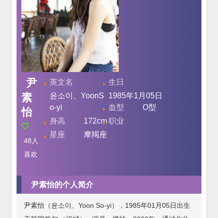
尹
英文名
生日
素
윤소이、YoonS
1985年1月05日
o-yi
血型
O型
怡
身高
172cm
职业
星座
摩羯座
48
人
喜欢
尹素怡的个人简介
尹素怡（윤소이、Yoon So-yi），1985年01月05日出生