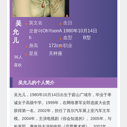
吴
英文名
生日
允
오윤아OhYoonA
1980年10月14日
h
血型
B型
儿
身高
172cm
职业
星座
天秤座
36
人
喜欢
吴允儿的个人简介
吴允儿，1980年10月14日出生于蔚山广域市，毕业于孝
诚女子高级中学。1999年，在网络赛车女郎选拔大会赏
获得第一名。2002年，担任了首尔汽车展上亚汽车主车
模。2004年，主演电视剧《你会知道的》。2005年，与
朴真熙、廉政勋主演的电影《恋爱魔术师》。2007年，