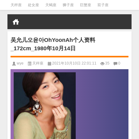
天秤座
处女座
天蝎座
狮子座
巨蟹座
双子座
金牛座
双鱼座
水瓶座
吴允儿오윤아OhYoonAh个人资料
_172cm_1980年10月14日
wye
天秤座
2021年10月10日 22:01:11
35
0