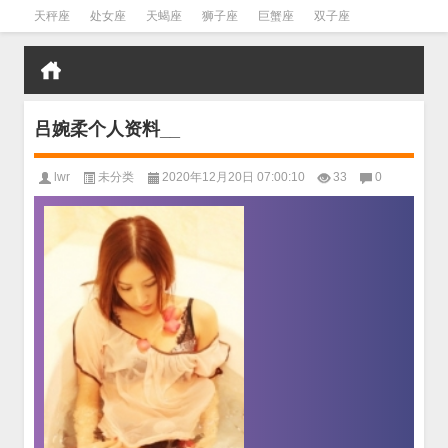
天秤座
处女座
天蝎座
狮子座
巨蟹座
双子座
金牛座
双鱼座
水瓶座
吕婉柔个人资料__
lwr
未分类
2020年12月20日 07:00:10
33
0