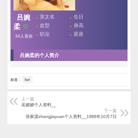
吕婉
英文名
生日
柔
血型
身高
职业
星座
34
人喜欢
吕婉柔的个人简介
lwr
标签：
上一篇
吴媚媚个人资料__
下一篇
张家源zhangjiayuan个人资料__1988年10月7日