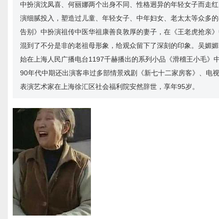
中扮演沈凤喜、何丽娜两个出身不同、性格迥异的年轻女子而走红。
演细腻投入，塑造过儿童、年轻女子、中年妇女、老太太等众多的
告别》中扮演祖传中医华祖康善良敦厚的妻子，在《王老虎抢亲》
混到了不分是非的老祖母形象，给观众留下了深刻的印象。吴媚媚老
始在上海人民广播电台1197千赫播出的系列小品《滑稽王小毛》
90年代中期还出演客串过多部情景戏剧《新七十二家房客》、电视剧《
表演艺术家在上海徐汇区社会福利院安然辞世，享年95岁。