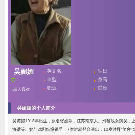
吴媚媚
英文名
生日
血型
身高
职业
星座
56
人喜欢
吴媚媚的个人简介
吴媚媚1918年出生，原名张媚娟，江苏南京人。滑稽戏女演员
海话等。她与戏剧结缘很早，7岁时就登台演出，10岁时拜“笑舍