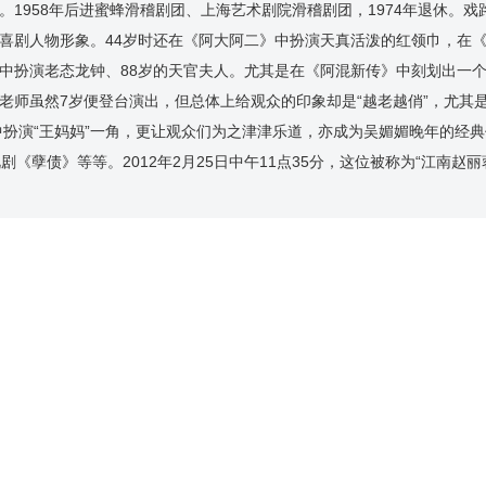
1958年后进蜜蜂滑稽剧团、上海艺术剧院滑稽剧团，1974年退休。戏
喜剧人物形象。44岁时还在《阿大阿二》中扮演天真活泼的红领巾，在
中扮演老态龙钟、88岁的天官夫人。尤其是在《阿混新传》中刻划出一
师虽然7岁便登台演出，但总体上给观众的印象却是“越老越俏”，尤其是
中扮演“王妈妈”一角，更让观众们为之津津乐道，亦成为吴媚媚晚年的经
孽债》等等。2012年2月25日中午11点35分，这位被称为“江南赵丽