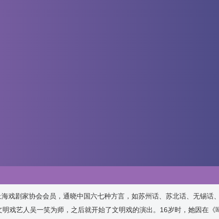
，上海戏剧家协会会员，通晓中国六七种方言，如苏州话、苏北话、无锡话
”文明戏艺人吴一笑为师，之后就开始了文明戏的演出。16岁时，她因在《