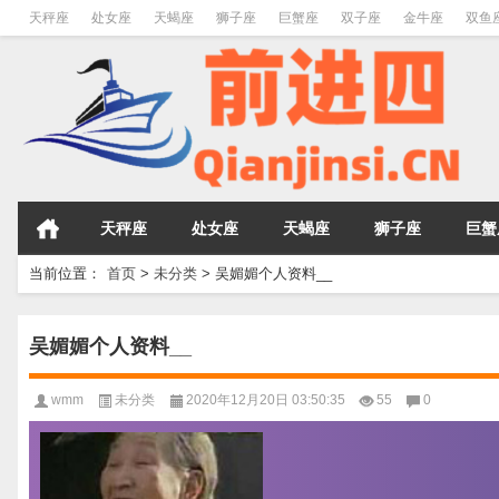
天秤座
处女座
天蝎座
狮子座
巨蟹座
双子座
金牛座
双鱼
天秤座
处女座
天蝎座
狮子座
巨蟹
当前位置：
首页
>
未分类
>
吴媚媚个人资料__
吴媚媚个人资料__
wmm
未分类
2020年12月20日 03:50:35
55
0