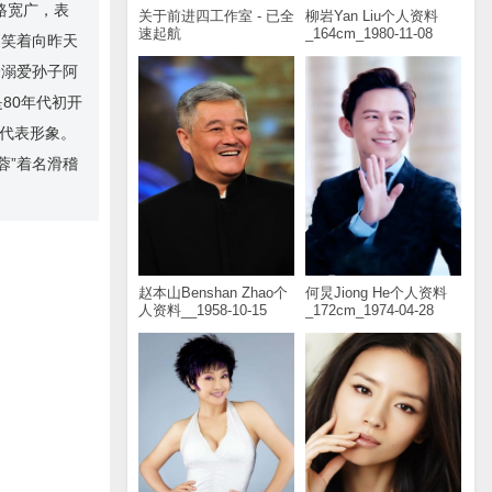
路宽广，表
关于前进四工作室 - 已全
柳岩Yan Liu个人资料
速起航
_164cm_1980-11-08
《笑着向昨天
个溺爱孙子阿
80年代初开
典代表形象。
蓉”着名滑稽
赵本山Benshan Zhao个
何炅Jiong He个人资料
人资料__1958-10-15
_172cm_1974-04-28