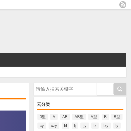
请输入搜索内容
云分类
0型
A
AB
AB型
A型
B
B型
cy
czy
hl
lj
ljy
lx
lxy
ly