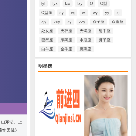
lyl
lyx
lzx
lzy
O
O型
O型血
sy
wj
wl
wy
yy
zj
zjy
zxy
zy
zzy
双子座
双鱼座
处女座
天秤座
天蝎座
射手座
巨蟹座
摩羯座
水瓶座
狮子座
白羊座
金牛座
魔羯座
明星榜
、山东话、上
啼笑因缘》