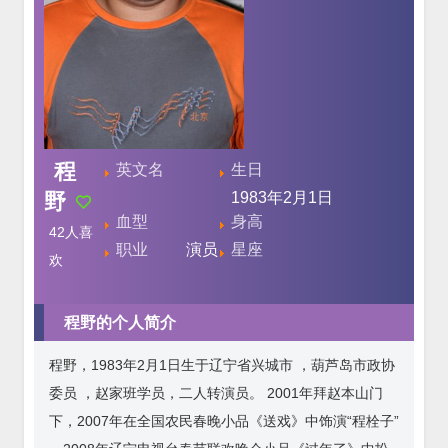
程
英文名
生日
野
1983年2月1日
血型
身高
42
人喜
职业
演员
星座
欢
程野的个人简介
程野，1983年2月1日生于辽宁省兴城市 ，葫芦岛市政协
委员 ，赵家班学员，二人转演员。 2001年拜赵本山门
下，2007年在全国农民春晚小品《送戏》中饰演“程栓子”