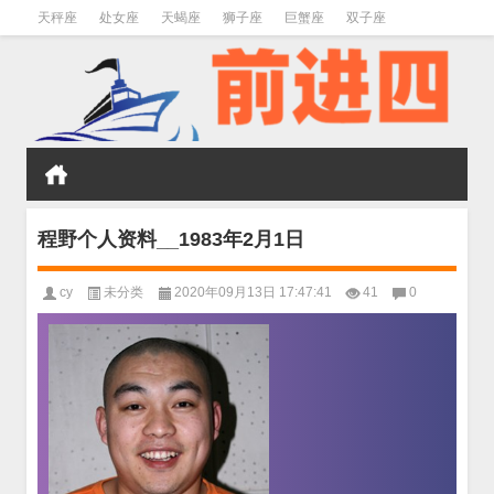
天秤座
处女座
天蝎座
狮子座
巨蟹座
双子座
金牛座
双鱼座
水瓶座
程野个人资料__1983年2月1日
cy
未分类
2020年09月13日 17:47:41
41
0