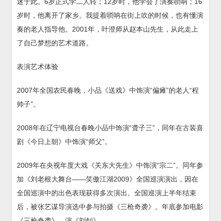
迷于此。6岁正式学二人转；12岁时，他学会了演奏唢呐；16
岁时，他离开了家乡。我提着唢呐在街上吹的时候，也有懂演
奏的老人指导他。2001年，叶澄师从赵本山先生，从此走上
了自己梦想的艺术道路。
表演艺术体验
2007年全国农民春晚，小品《送戏》中饰演“偏瘫”的老人“程
帅子”。
2008年在辽宁电视台春晚小品中饰演“聋子三”，同年在古装喜
剧《今日上朝》中饰演“师父”。
2009年在央视年度大戏《关东大先生》中饰演“宗二”。同年参
加《刘老根大舞台——笑傲江湖2009》全国巡演演出，因在
全国巡演中的出色表现获得多次演出。全国巡演上半年结束
后，被张艺谋导演选中参与拍摄《三枪奇袭》。年底参加电影
《三枪奇袭》，演《刘钊》。